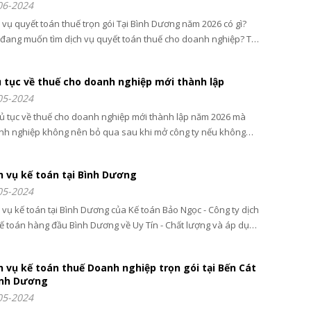
06-2024
 vụ quyết toán thuế trọn gói Tại Bình Dương năm 2026 có gì?
đang muốn tìm dịch vụ quyết toán thuế cho doanh nghiệp? Thì
là bài viết cho bạn: từ bảng giá, Chi tiết công việc và công ty uy
tại Bình Dương
 tục về thuế cho doanh nghiệp mới thành lập
05-2024
ủ tục về thuế cho doanh nghiệp mới thành lập năm 2026 mà
nh nghiệp không nên bỏ qua sau khi mở công ty nếu không
 bị khóa mã số thuế do không biết
h vụ kế toán tại Bình Dương
05-2024
 vụ kế toán tại Bình Dương của Kế toán Bảo Ngọc - Công ty dịch
ế toán hàng đầu Bình Dương về Uy Tín - Chất lượng và áp dụng
tiến bộ về phầm mềm quản lý năm 2026
h vụ kế toán thuế Doanh nghiệp trọn gói tại Bến Cát
ình Dương
05-2024