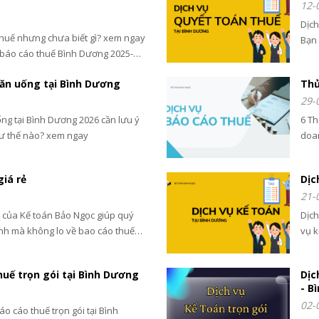
12-
Dịch
thuế nhưng chưa biết gì? xem ngay
Bạn 
m báo cáo thuế Bình Dương 2025-
đây 
ịnh báo cáo thuế 2026 và giá dịch vụ
tín 
 ăn uống tại Bình Dương
Thủ
29-
ng tại Bình Dương 2026 cần lưu ý
6 Th
hư thế nào? xem ngay
doa
muốn
giá rẻ
Dịc
21-
ẻ của Kế toán Bảo Ngọc giúp quý
Dịch
nh mà không lo về bao cáo thuế
vụ k
các 
huế trọn gói tại Bình Dương
Dịc
- B
02-
o cáo thuế trọn gói tại Bình