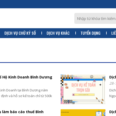
DỊCH VỤ CHỮ KÝ SỐ
DỊCH VỤ KHÁC
TUYỂN DỤNG
LI
uế Hộ Kinh Doanh Bình Dương
Dịc
28-
 Kinh Doanh tại Bình Dương năm
Dịch
định và hỗ sơ kế toán chỉ từ 500k
Ngọc
tín 
vụ làm báo cáo thuế Bình
Dịc