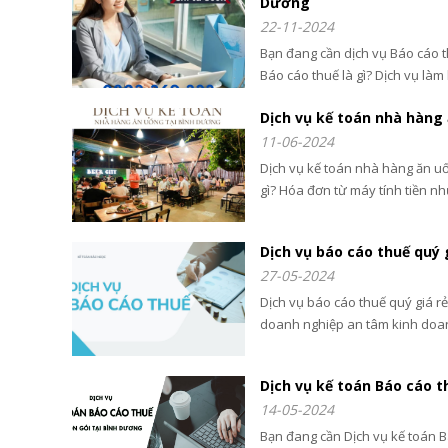
Dương
22-11-2024
Bạn đang cần dịch vụ Báo cáo 
Báo cáo thuế là gì? Dịch vụ là
2026 để cùng tìm hiểu về Quy đ
Dịch vụ kế toán nhà hàng
làm báo cáo thuế Bình Dương.
11-06-2024
Dịch vụ kế toán nhà hàng ăn uố
gì? Hóa đơn từ máy tính tiền n
Dịch vụ báo cáo thuế quý 
27-05-2024
Dịch vụ báo cáo thuế quý giá r
doanh nghiệp an tâm kinh doa
năm 2026
Dịch vụ kế toán Báo cáo t
14-05-2024
Bạn đang cần Dịch vụ kế toán Bá