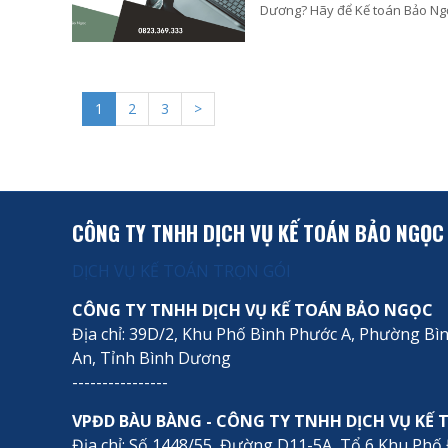
Dương? Hãy để Kế toán Bảo Ng
mềm quản lý và kế toán để báo
1
2
3
>
CÔNG TY TNHH DỊCH VỤ KẾ TOÁN BẢO NGỌC
DỊCH VỤ KẾ TOÁN TRỌN GÓI
CÔNG TY TNHH DỊCH VỤ KẾ TOÁN BẢO NGỌC
Địa chỉ: 39D/2, Khu Phố Bình Phước A, Phường B
An, Tỉnh Bình Dương
----------------
VPĐD BÀU BÀNG - CÔNG TY TNHH DỊCH VỤ KẾ
Địa chỉ: Số 1448/55, Đường D11-5A, Tổ 6 Khu Phố 