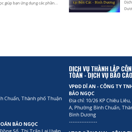
Dịch
ọc giúp bạn ứng dụng các phần
Dươn
 thuế chuyên nghiệp năm 2026
nay.
DỊCH VỤ THÀNH LẬP CÔNG
TOÁN - DỊCH VỤ BÁO CÁ
VPĐD DĨ AN - CÔNG TY TN
BẢO NGỌC
ình Chuẩn, Thành phố Thuận
Địa chỉ: 10/26 KP Chiêu Liê
A, Phường Bình Chuẩn, Thà
Bình Dương
----------------
 TOÁN BẢO NGỌC
Đồng Sổ, Thị Trấn Lai Uyên,