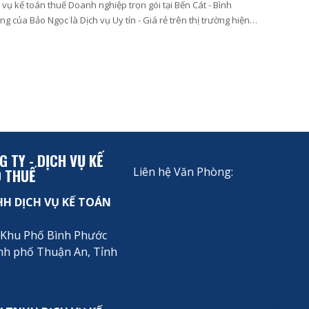
 vụ kế toán thuế Doanh nghiệp trọn gói tại Bến Cát - Bình
g của Bảo Ngọc là Dịch vụ Uy tín - Giá rẻ trên thị trường hiện
 TY - DỊCH VỤ KẾ
Liên hệ Văn Phòng:
O THUẾ
HH DỊCH VỤ KẾ TOÁN
u, Khu Phố Bình Phước
nh phố Thuận An, Tỉnh