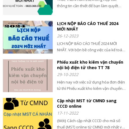
thông tin cần thiết để bạn làm quyết
toán thuế TNDN năm 2024 đầy đủ và
mới nhất. Xem ngay để biết công ty bạn
LỊCH NỘP BÁO CÁO THUẾ 2024
có được giảm thuế không?
MỚI NHẤT
26-12-2023
LỊCH NỘP BÁO CÁO THUẾ 2024 MỚI
NHẤT. Với bộn bề công việc của kế toán
và chủ doanh nghiệp rất dễ quên lịch
Phiếu xuất kho kiêm vận chuyển
nộp tờ khai và báo cáo thuế nên
nội bộ điện tử theo TT 78
BacaothueBinhDuong.com chúng tôi đã
29-10-2022
tổng hợp lại đầy đủ các lịch nộp tờ khai,
báo cáo thuế năm 2024
Hiện nay với việc sử dụng hóa đơn điện
tử thì Phiếu xuất kho kiêm vận chuyển
nội bộ điện tử vẫn đang còn mới, hay
Cập nhật MST từ CMND sang
cùng Báo Cáo thuế Bình Dương tìm hiểu
CCCD online
trong bài viết sau:
17-11-2022
{Mới} Cách cập nhật CCCD cho mã số
thuế (MST) online từ CMND mới nhất và