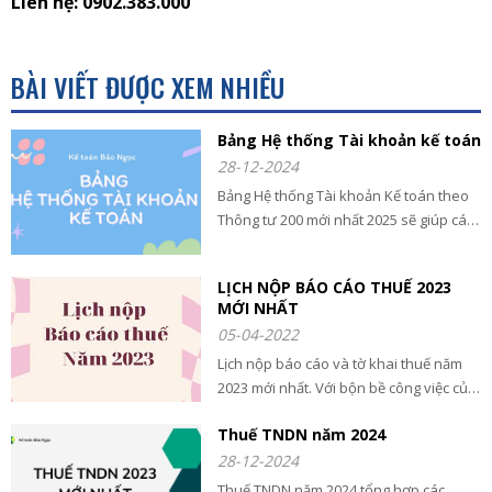
Liên hệ: 0902.383.000
BÀI VIẾT ĐƯỢC XEM NHIỀU
Bảng Hệ thống Tài khoản kế toán
28-12-2024
Bảng Hệ thống Tài khoản Kế toán theo
Thông tư 200 mới nhất 2025 sẽ giúp các
bạn có đầy đủ thông tin về tài khoản kế
toán là gì? quy định và chi tiết tất cả các
LỊCH NỘP BÁO CÁO THUẾ 2023
tài khoản kế toán
MỚI NHẤT
05-04-2022
Lịch nộp báo cáo và tờ khai thuế năm
2023 mới nhất. Với bộn bề công việc của
kế toán và chủ doanh nghiệp rất dể
Thuế TNDN năm 2024
quên lịch nộp tờ khai và báo cáo nên
chúng tôi đã tổng hợp.
28-12-2024
Thuế TNDN năm 2024 tổng hợp các