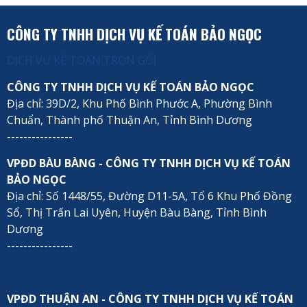
CÔNG TY TNHH DỊCH VỤ KẾ TOÁN BẢO NGỌC
DỊCH VỤ KẾ TOÁN TRỌN GÓI
CÔNG TY TNHH DỊCH VỤ KẾ TOÁN BẢO NGỌC
Địa chỉ: 39D/2, Khu Phố Bình Phước A, Phường Bình
Chuẩn, Thành phố Thuận An, Tỉnh Bình Dương
----------------
VPĐD BÀU BÀNG - CÔNG TY TNHH DỊCH VỤ KẾ TOÁN
BẢO NGỌC
Địa chỉ: Số 1448/55, Đường D11-5A, Tổ 6 Khu Phố Đồng
Sổ, Thị Trấn Lai Uyên, Huyện Bàu Bàng, Tỉnh Bình
Dương
----------------
VPĐD THUẬN AN - CÔNG TY TNHH DỊCH VỤ KẾ TOÁN