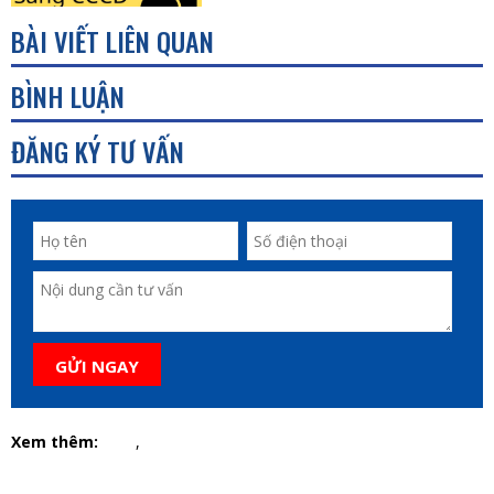
chi tiết ai cũng làm được. Hãy cùng Báo
BÀI VIẾT LIÊN QUAN
cáo thuế Bình Dương tìm hiểu thêm nhé.
BÌNH LUẬN
ĐĂNG KÝ TƯ VẤN
GỬI NGAY
Xem thêm:
,