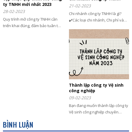
ty TNHH mới nhất 2023
21-02-2023
28-02-2023
Chi nhánh công ty TNHH là gì?
Quy trình mở công ty TNHH cần
✔️Các loại chi nhánh, Chi phí và
triển khai đúng, đảm bảo tuân thủ
Những lưu ý khi thành lập Chi
pháp lý.
nhánh cho công ty? Nộp thuế gì?
Baocaothuebinhduong.com
chuyên nhận hỗ trợ thành lập
công ty trọn gói.
Thành lập công ty Vệ sinh
công nghiệp
09-02-2023
Bạn đang muốn thành lập công ty
Vệ sinh công nghiệp chuyên
dụng. Bạn không biết Vệ sinh
BÌNH LUẬN
công nghiệp cần đăng ký ngành
nghề gì? Chúng tôi sẽ giúp bạn