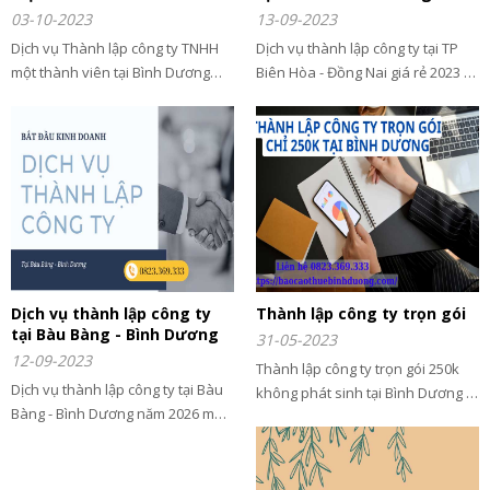
03-10-2023
13-09-2023
Dịch vụ Thành lập công ty TNHH
Dịch vụ thành lập công ty tại TP
một thành viên tại Bình Dương
Biên Hòa - Đồng Nai giá rẻ 2023 sẽ
cần những gì? Thủ tục, hồ sơ
giúp bạn thành lập Doanh nghiệp
thành lập công ty trách nhiệm
trọn gói và nhanh chóng với mức
hữu hạn một thành viên không
phí rẻ nhất. Xem ngay ...
khó thực hiện. Bảo Ngọc sẽ hướng
dẫn bạn các bước đăng ký thành
lập công ty trách nhiệm hữu hạn
một người, cũng như chi tiết về
điều kiện, mẫu điều lệ công ty... để
bạn có thể mở công ty trách nhiệm
hữu hạn một thành viên.
Dịch vụ thành lập công ty
Thành lập công ty trọn gói
tại Bàu Bàng - Bình Dương
31-05-2023
12-09-2023
Thành lập công ty trọn gói 250k
Dịch vụ thành lập công ty tại Bàu
không phát sinh tại Bình Dương -
Bàng - Bình Dương năm 2026 mới
Dịch vụ nhanh chóng và chuyên
nhất theo luật doanh nghiệp 2020
nghiệp rẻ nhất Bình Dương
cập nhật năm 2026 trọn gói,
nhanh chóng và giá rẻ nhất thị