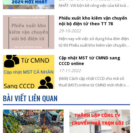
NHẤT. Với bộn bề công việc của kế toán
và chủ doanh nghiệp rất dễ quên lịch
Phiếu xuất kho kiêm vận chuyển
nộp tờ khai và báo cáo thuế nên
nội bộ điện tử theo TT 78
BacaothueBinhDuong.com chúng tôi đã
29-10-2022
tổng hợp lại đầy đủ các lịch nộp tờ khai,
báo cáo thuế năm 2024
Hiện nay với việc sử dụng hóa đơn điện
tử thì Phiếu xuất kho kiêm vận chuyển
nội bộ điện tử vẫn đang còn mới, hay
Cập nhật MST từ CMND sang
cùng Báo Cáo thuế Bình Dương tìm hiểu
CCCD online
trong bài viết sau:
17-11-2022
{Mới} Cách cập nhật CCCD cho mã số
thuế (MST) online từ CMND mới nhất và
chi tiết ai cũng làm được. Hãy cùng Báo
BÀI VIẾT LIÊN QUAN
cáo thuế Bình Dương tìm hiểu thêm nhé.