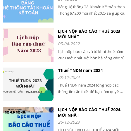
Bảng Hệ thống Tài khoản Kế toán theo
Thông tư 200 mới nhất 2025 sẽ giúp các
bạn có đầy đủ thông tin về tài khoản kế
toán là gì? quy định và chi tiết tất cả các
LỊCH NỘP BÁO CÁO THUẾ 2023
tài khoản kế toán
MỚI NHẤT
05-04-2022
Lịch nộp báo cáo và tờ khai thuế năm
2023 mới nhất. Với bộn bề công việc của
kế toán và chủ doanh nghiệp rất dể
Thuế TNDN năm 2024
quên lịch nộp tờ khai và báo cáo nên
chúng tôi đã tổng hợp.
28-12-2024
Thuế TNDN năm 2024 tổng hợp các
thông tin cần thiết để bạn làm quyết
toán thuế TNDN năm 2024 đầy đủ và
mới nhất. Xem ngay để biết công ty bạn
LỊCH NỘP BÁO CÁO THUẾ 2024
có được giảm thuế không?
MỚI NHẤT
26-12-2023
LỊCH NỘP BÁO CÁO THUẾ 2024 MỚI