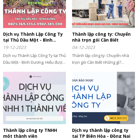
Dịch vụ Thành Lập Công Ty
Thành lập công ty: Chuyển
tại Thủ Dầu Một - Bình
nhà trọn gói Cần Biết
Dương
19-12-2023
04-12-2023
Dịch vụ Thành Lập Công Ty tại Thủ
Thành lập công ty: Chuyển nhà
Dầu Một - Bình Dương. Hiểu được
trọn gói Cần Biết những gì?
thành phố có nhiều lợi thế về vị trí
Chuyển nhà, Chuyển văn phòng
địa lý, nguồn nhân lực, cơ sở hạ
cần đăng ký ngành gì? Thuế
tầng,... do vậy có rất nhiều cá
GTGT, Thuế TNDN của công ty
nhân, tổ chức có nhu cầu thành
chuyển nhà? Xem ngay
lập doanh nghiệp trên địa bàn và
lân cận
Thành lập công ty TNHH
Dịch vụ thành lập công ty
một thành viên
tại TP Biên Hòa - Đồng Nai