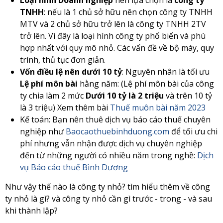
Loại hình Doanh nghiệp
nên lựa chọn là
công ty
TNHH
: nếu là 1 chủ sở hữu nên chọn công ty TNHH
MTV và 2 chủ sở hữu trở lên là công ty TNHH 2TV
trở lên. Vì đây là loại hình công ty phổ biến và phù
hợp nhất với quy mô nhỏ. Các vấn đề về bộ máy, quy
trình, thủ tục đơn giản.
Vốn điều lệ nên dưới 10 tỷ
: Nguyên nhân là tối ưu
Lệ phí môn bài
hằng năm: (Lệ phí môn bài của công
ty chia làm 2 mức
Dưới 10 tỷ là 2 triệu
và trên 10 tỷ
là 3 triệu) Xem thêm bài
Thuế muôn bài năm 2023
Kế toán: Bạn nên thuê dịch vụ báo cáo thuế chuyên
nghiệp như
Baocaothuebinhduong.com
để tối ưu chi
phí nhưng vẫn nhận được dịch vụ chuyên nghiệp
đến từ những người có nhiều năm trong nghề:
Dịch
vụ Báo cáo thuế Bình Dương
Như vậy thế nào là công ty nhỏ? tìm hiểu thêm về công
ty nhỏ là gì? và công ty nhỏ cần gì trước - trong - và sau
khi thành lập?