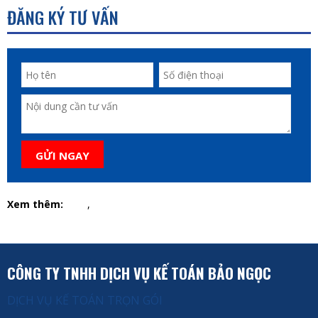
ĐĂNG KÝ TƯ VẤN
GỬI NGAY
Xem thêm:
,
CÔNG TY TNHH DỊCH VỤ KẾ TOÁN BẢO NGỌC
DỊCH VỤ KẾ TOÁN TRỌN GÓI